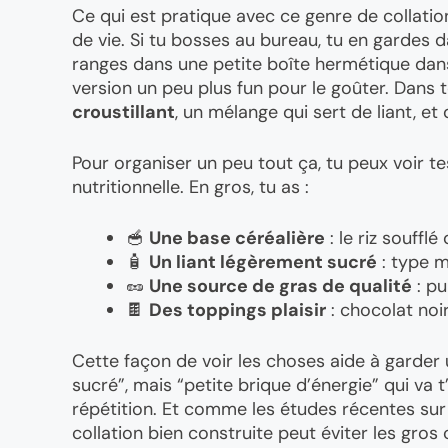
Ce qui est pratique avec ce genre de collatio
de vie. Si tu bosses au bureau, tu en gardes d
ranges dans une petite boîte hermétique dans 
version un peu plus fun pour le goûter. Dans t
croustillant
, un mélange qui sert de liant, et
Pour organiser un peu tout ça, tu peux voir 
nutritionnelle. En gros, tu as :
🥣
Une base céréalière
: le riz souffl
🧴
Un liant légèrement sucré
: type m
🥜
Une source de gras de qualité
: pu
🍫
Des toppings plaisir
: chocolat noir,
Cette façon de voir les choses aide à garder
sucré”, mais “petite brique d’énergie” qui va 
répétition. Et comme les études récentes sur l
collation bien construite peut éviter les gros