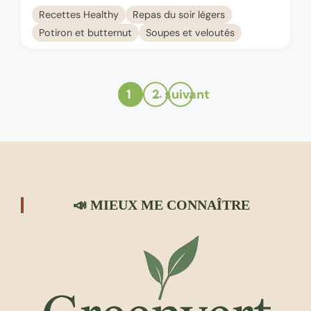
Recettes Healthy
Repas du soir légers
Potiron et butternut
Soupes et veloutés
1
→
2
suivant
Page
Page
📣 MIEUX ME CONNAÎTRE