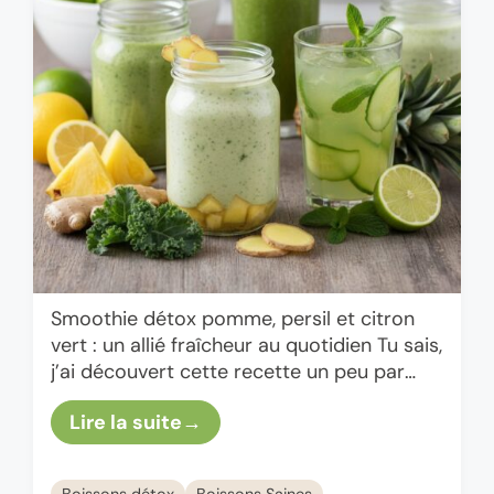
Smoothie détox pomme, persil et citron
vert : un allié fraîcheur au quotidien Tu sais,
j’ai découvert cette recette un peu par
hasard un après-midi où je voulais
Lire la suite
improviser un …
Boissons détox
Boissons Saines