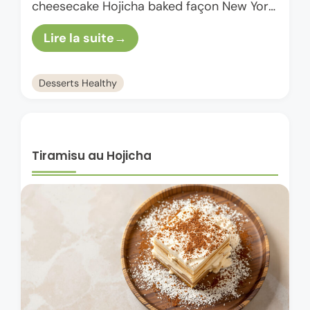
cheesecake Hojicha baked façon New York,
c’est un peu le cousin globe-trotter du
Lire la suite
classique gâteau au fromage. Tu …
Desserts Healthy
Tiramisu au Hojicha