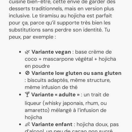
cuisine bien-être, cette envie de garder des
desserts traditionnels, mais en version plus
inclusive. Le tiramisu au hojicha est parfait
pour ça, parce qu’il supporte très bien les
substitutions sans perdre son identité. Tu
peux, par exemple :
🌿
Variante vegan
: base crème de
coco + mascarpone végétal + hojicha
en poudre
🚫
Variante low gluten ou sans gluten
: biscuits adaptés, même structure,
même infusion de thé
🍸
Variante « adulte »
: un trait de
liqueur (whisky japonais, rhum, ou
amaretto) mélangé à l’infusion de
hojicha
👶
Variante enfant
: hojicha doux, pas
d’alcool, un peu de cacao non sucré