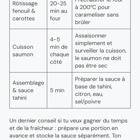
Rôtissage
20-25
à 200°C pour
fenouil &
min au
carameliser sans
carottes
four
brûler
Assaisonner
4-5
simplement et
Cuisson
min de
surveiller la cuisson,
saumon
chaque
le saumon ne doit
côté
pas être sec
Préparer la sauce à
Assemblage
base de tahini,
& sauce
5 min
citron, eau,
tahini
sel/poivre
Un dernier conseil si tu veux gagner du temps
et de la fraîcheur : prépare une portion en
avance et stocke la sauce séparément. Ton