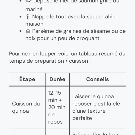
🐟 Dépose le filet de saumon grillé ou
mariné
🥄 Nappe le tout avec la sauce tahini
maison
🌰 Parsème de graines de sésame ou de
noix pour un peu de croquant
Pour ne rien louper, voici un tableau résumé du
temps de préparation / cuisson :
Étape
Durée
Conseils
12-15
Laisser le quinoa
min +
Cuisson du
reposer c’est la clé
20 min
quinoa
d’une texture
de
parfaite
repos
Préchauffer le four