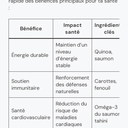
rapide des bénéfices principaux pour ta santé
:
Impact
Ingrédients
Bénéfice
santé
clés
Maintien d’un
niveau
Quinoa,
Énergie durable
d’énergie
saumon
stable
Renforcement
Soutien
Carottes,
des défenses
immunitaire
fenouil
naturelles
Réduction du
Oméga-3
Santé
risque de
du saumon,
cardiovasculaire
maladies
tahini
cardiaques