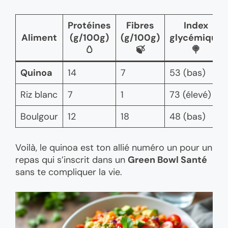
Protéines
Fibres
Index
Aliment
(g/100g)
(g/100g)
glycémique
🥚
🍃
🍭
Quinoa
14
7
53 (bas)
Riz blanc
7
1
73 (élevé)
Boulgour
12
18
48 (bas)
Voilà, le quinoa est ton allié numéro un pour un
repas qui s’inscrit dans un
Green Bowl Santé
sans te compliquer la vie.