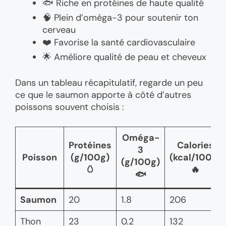
🐟 Riche en protéines de haute qualité
🧠 Plein d’oméga-3 pour soutenir ton
cerveau
❤️ Favorise la santé cardiovasculaire
🌟 Améliore qualité de peau et cheveux
Dans un tableau récapitulatif, regarde un peu
ce que le saumon apporte à côté d’autres
poissons souvent choisis :
Oméga-
Protéines
Calories
3
Poisson
(g/100g)
(kcal/100g)
(g/100g)
🥚
🔥
🐟
Saumon
20
1.8
206
Thon
23
0.2
132