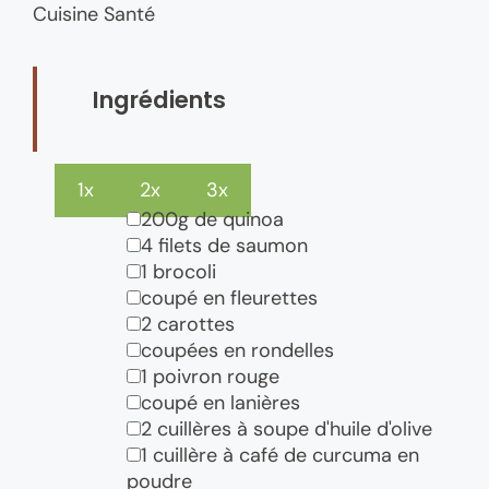
Cuisine
Santé
Ingrédients
1x
2x
3x
▢
200g de quinoa
▢
4 filets de saumon
▢
1 brocoli
▢
coupé en fleurettes
▢
2 carottes
▢
coupées en rondelles
▢
1 poivron rouge
▢
coupé en lanières
▢
2 cuillères à soupe d'huile d'olive
▢
1 cuillère à café de curcuma en
poudre