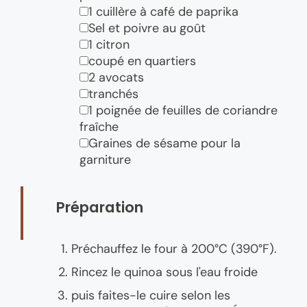
▢
1 cuillère à café de paprika
▢
Sel et poivre au goût
▢
1 citron
▢
coupé en quartiers
▢
2 avocats
▢
tranchés
▢
1 poignée de feuilles de coriandre
fraîche
▢
Graines de sésame pour la
garniture
Préparation
Préchauffez le four à 200°C (390°F).
Rincez le quinoa sous l'eau froide
puis faites-le cuire selon les