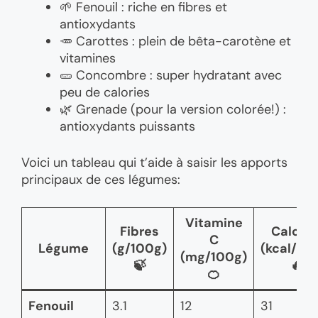
🌱 Fenouil : riche en fibres et
antioxydants
🥕 Carottes : plein de bêta-carotène et
vitamines
🥒 Concombre : super hydratant avec
peu de calories
🌿 Grenade (pour la version colorée!) :
antioxydants puissants
Voici un tableau qui t’aide à saisir les apports
principaux de ces légumes:
Vitamine
Fibres
Calorie
C
Légume
(g/100g)
(kcal/10
(mg/100g)
🍃
🔥
🍊
Fenouil
3.1
12
31