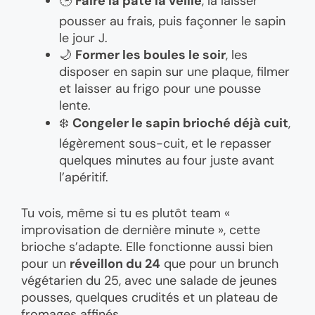
🕒
Faire la pâte la veille
, la laisser
pousser au frais, puis façonner le sapin
le jour J.
🌙
Former les boules le soir
, les
disposer en sapin sur une plaque, filmer
et laisser au frigo pour une pousse
lente.
❄️
Congeler le sapin brioché déjà cuit
,
légèrement sous-cuit, et le repasser
quelques minutes au four juste avant
l’apéritif.
Tu vois, même si tu es plutôt team «
improvisation de dernière minute », cette
brioche s’adapte. Elle fonctionne aussi bien
pour un
réveillon du 24
que pour un brunch
végétarien du 25, avec une salade de jeunes
pousses, quelques crudités et un plateau de
fromages affinés.