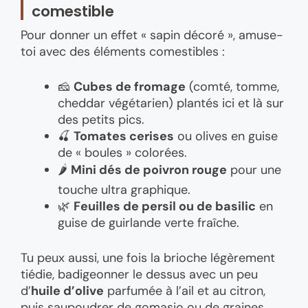
comestible
Pour donner un effet « sapin décoré », amuse-
toi avec des éléments comestibles :
🧀
Cubes de fromage
(comté, tomme,
cheddar végétarien) plantés ici et là sur
des petits pics.
🍒
Tomates cerises
ou olives en guise
de « boules » colorées.
🌶️
Mini dés de poivron rouge
pour une
touche ultra graphique.
🌿
Feuilles de persil ou de basilic
en
guise de guirlande verte fraîche.
Tu peux aussi, une fois la brioche légèrement
tiédie, badigeonner le dessus avec un peu
d’
huile d’olive
parfumée à l’ail et au citron,
puis saupoudrer de gomasio ou de graines