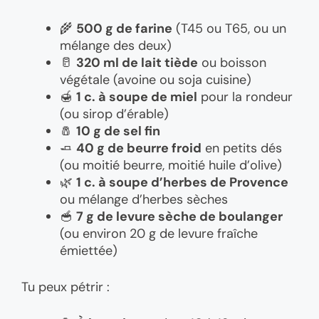
🌾
500 g de farine
(T45 ou T65, ou un
mélange des deux)
🥛
320 ml de lait tiède
ou boisson
végétale (avoine ou soja cuisine)
🍯
1 c. à soupe de miel
pour la rondeur
(ou sirop d’érable)
🧂
10 g de sel fin
🧈
40 g de beurre froid
en petits dés
(ou moitié beurre, moitié huile d’olive)
🌿
1 c. à soupe d’herbes de Provence
ou mélange d’herbes sèches
🥣
7 g de levure sèche de boulanger
(ou environ 20 g de levure fraîche
émiettée)
Tu peux pétrir :