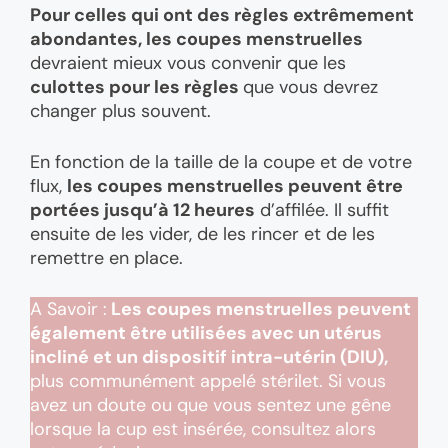
Pour celles qui ont des règles extrêmement
abondantes, les coupes menstruelles
devraient mieux vous convenir que les
culottes pour les règles
que vous devrez
changer plus souvent.
En fonction de la taille de la coupe et de votre
flux,
les coupes menstruelles peuvent être
portées jusqu’à 12 heures
d’affilée. Il suffit
ensuite de les vider, de les rincer et de les
remettre en place.
A Savoir :
Les coupes menstruelles peuvent
également être utilisées avec un utérus
incliné et un dispositif intra-utérin (DIU),
plus communément appelé stérilet. Si vous
avez un doute ou que vous sentez une gêne
lorsque la cup est insérée, consultez alors