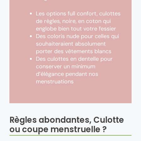
Les options full confort, culottes
de règles, noire, en coton qui
englobe bien tout votre fessier
Des coloris nude pour celles qui
souhaiteraient absolument
porter des vêtements blancs
Des culottes en dentelle pour
conserver un minimum
d’élégance pendant nos
menstruations
Règles abondantes, Culotte
ou coupe menstruelle ?