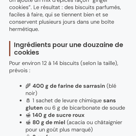
on ajoute un mix d’épices façon “ginger
cookies”. Le résultat : des biscuits parfumés,
faciles à faire, qui se tiennent bien et se
conservent plusieurs jours dans une boîte
hermétique.
Ingrédients pour une douzaine de
cookies
Pour environ 12 à 14 biscuits (selon la taille),
prévois :
🌾
400 g de farine de sarrasin
(blé
noir)
🧂 1 sachet de levure chimique
sans
gluten
ou 6 g de bicarbonate de soude
🍯
140 g de sucre roux
🍯
80 g de miel
(acacia ou châtaignier
pour un goût plus marqué)