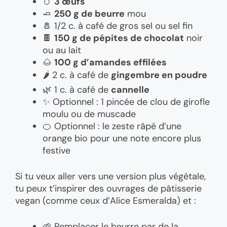
🥚
3 œufs
🧈
250 g de beurre
mou
🧂 1/2 c. à café de gros sel ou sel fin
🍫
150 g de pépites de chocolat
noir
ou au lait
🌰
100 g d’amandes effilées
🌶️ 2 c. à café de
gingembre en poudre
🌿 1 c. à café de
cannelle
✨ Optionnel : 1 pincée de clou de girofle
moulu ou de muscade
🍊 Optionnel : le zeste râpé d’une
orange bio pour une note encore plus
festive
Si tu veux aller vers une version plus végétale,
tu peux t’inspirer des ouvrages de pâtisserie
vegan (comme ceux d’Alice Esmeralda) et :
🌱 Remplacer le beurre par de la