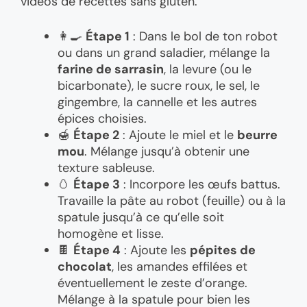
vidéos de recettes sans gluten.
👩‍🍳
Étape 1
: Dans le bol de ton robot
ou dans un grand saladier, mélange la
farine de sarrasin
, la levure (ou le
bicarbonate), le sucre roux, le sel, le
gingembre, la cannelle et les autres
épices choisies.
🍯
Étape 2
: Ajoute le miel et le
beurre
mou
. Mélange jusqu’à obtenir une
texture sableuse.
🥚
Étape 3
: Incorpore les œufs battus.
Travaille la pâte au robot (feuille) ou à la
spatule jusqu’à ce qu’elle soit
homogène et lisse.
🍫
Étape 4
: Ajoute les
pépites de
chocolat
, les amandes effilées et
éventuellement le zeste d’orange.
Mélange à la spatule pour bien les