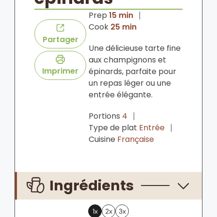
minutes
Prep
15
min
minutes
Cook
25
min
Partager
Une délicieuse tarte fine
aux champignons et
Imprimer
épinards, parfaite pour
un repas léger ou une
entrée élégante.
Portions
4
Type de plat
Entrée
Cuisine
Française
Ingrédients
1x
2x
3x