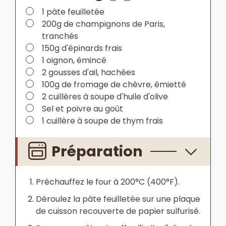
▢
1 pâte feuilletée
▢
200g de champignons de Paris,
tranchés
▢
150g d'épinards frais
▢
1 oignon, émincé
▢
2 gousses d'ail, hachées
▢
100g de fromage de chèvre, émietté
▢
2 cuillères à soupe d'huile d'olive
▢
Sel et poivre au goût
▢
1 cuillère à soupe de thym frais
Préparation
Préchauffez le four à 200°C (400°F).
Déroulez la pâte feuilletée sur une plaque
de cuisson recouverte de papier sulfurisé.