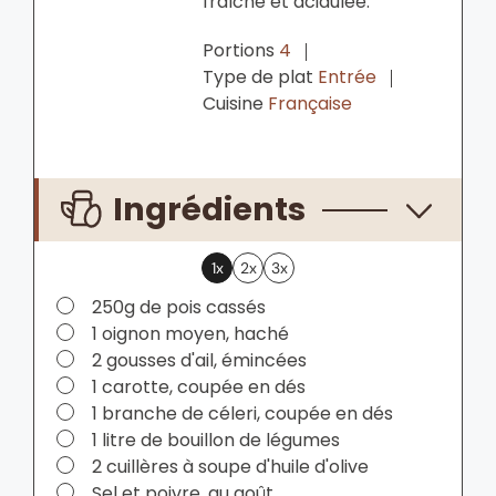
fraîche et acidulée.
Portions
4
Type de plat
Entrée
Cuisine
Française
Ingrédients
1x
2x
3x
▢
250g de pois cassés
▢
1 oignon moyen, haché
▢
2 gousses d'ail, émincées
▢
1 carotte, coupée en dés
▢
1 branche de céleri, coupée en dés
▢
1 litre de bouillon de légumes
▢
2 cuillères à soupe d'huile d'olive
▢
Sel et poivre, au goût