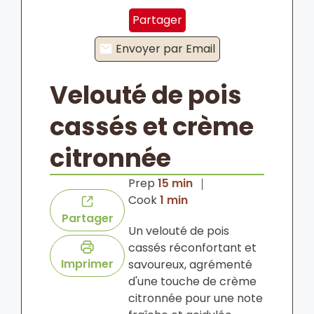
Partager
Envoyer par Email
Velouté de pois
cassés et crème
citronnée
minutes
Prep
15
min
minute
Cook
1
min
Partager
Un velouté de pois
cassés réconfortant et
Imprimer
savoureux, agrémenté
d'une touche de crème
citronnée pour une note