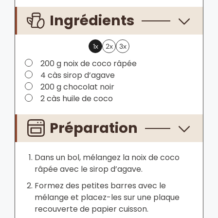
Ingrédients
1x
2x
3x
▢
200
g
noix de coco râpée
▢
4
càs
sirop d’agave
▢
200
g
chocolat noir
▢
2
càs
huile de coco
Préparation
Dans un bol, mélangez la noix de coco
râpée avec le sirop d’agave.
Formez des petites barres avec le
mélange et placez-les sur une plaque
recouverte de papier cuisson.