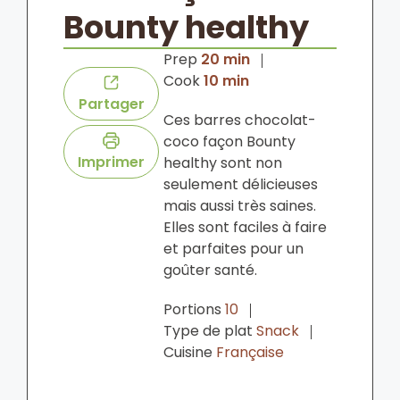
Bounty healthy
minutes
Prep
20
min
minutes
Cook
10
min
Partager
Ces barres chocolat-
coco façon Bounty
Imprimer
healthy sont non
seulement délicieuses
mais aussi très saines.
Elles sont faciles à faire
et parfaites pour un
goûter santé.
Portions
10
Type de plat
Snack
Cuisine
Française