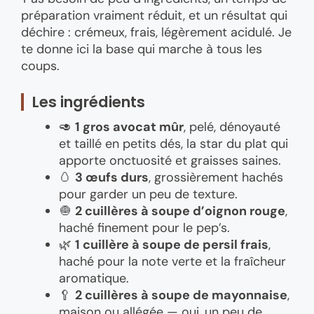
préparation vraiment réduit, et un résultat qui
déchire : crémeux, frais, légèrement acidulé. Je
te donne ici la base qui marche à tous les
coups.
Les ingrédients
🥑
1 gros avocat mûr
, pelé, dénoyauté
et taillé en petits dés, la star du plat qui
apporte onctuosité et graisses saines.
🥚
3 œufs durs
, grossièrement hachés
pour garder un peu de texture.
🧅
2 cuillères à soupe d’oignon rouge
,
haché finement pour le pep’s.
🌿
1 cuillère à soupe de persil frais
,
haché pour la note verte et la fraîcheur
aromatique.
🥄
2 cuillères à soupe de mayonnaise
,
maison ou allégée — oui, un peu de