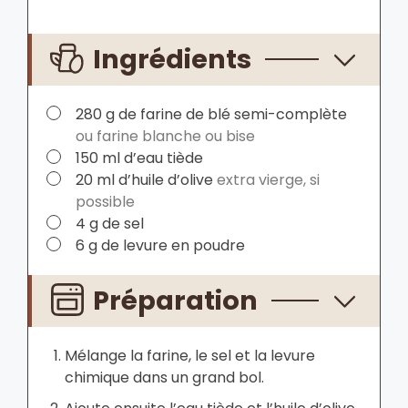
Ingrédients
▢
280
g
de farine de blé semi-complète
ou farine blanche ou bise
▢
150
ml
d’eau tiède
▢
20
ml
d’huile d’olive
extra vierge, si
possible
▢
4
g
de sel
▢
6
g
de levure en poudre
Préparation
Mélange la farine, le sel et la levure
chimique dans un grand bol.